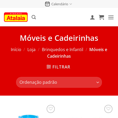
Pular
Calendário
para
o
conteúdo
Móveis e Cadeirinhas
Início
/
Loja
/
Brinquedos e Infantil
/
Móveis e
Cadeirinhas
FILTRAR
Salvar
Salvar