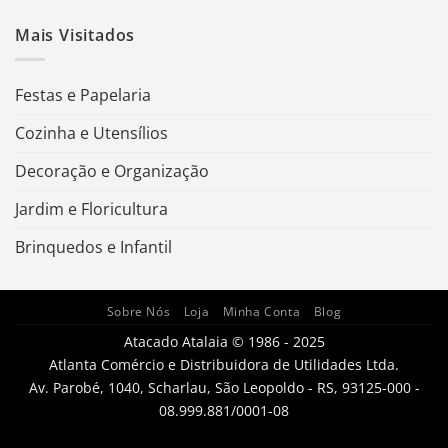
Mais Visitados
Festas e Papelaria
Cozinha e Utensílios
Decoração e Organização
Jardim e Floricultura
Brinquedos e Infantil
Sobre Nós
Loja
Minha Conta
Blog
Atacado Atalaia © 1986 - 2025
Atlanta Comércio e Distribuidora de Utilidades Ltda.
Av. Parobé, 1040, Scharlau, São Leopoldo - RS, 93125-000 -
08.999.881/0001-08