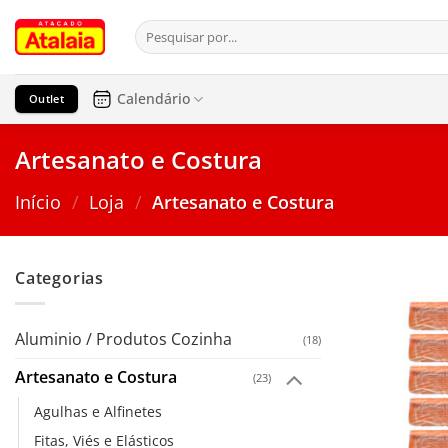
Pular
Pesquisar
para
por:
o
conteúdo
Calendário
Outlet
Artesanato e Costura
Início
/
Loja
/
Artesanato e Costura
Categorias
Aluminio / Produtos Cozinha
(18)
Artesanato e Costura
(23)
Agulhas e Alfinetes
Fitas, Viés e Elásticos