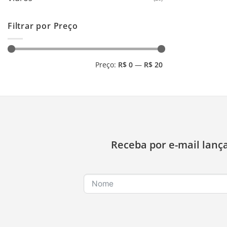
Filtrar por Preço
Preço
Preço
Preço:
R$ 0
—
R$ 20
mínimo
máximo
Receba por e-mail lanç