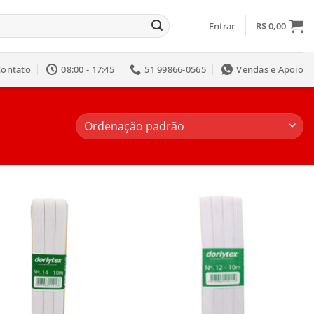
Entrar
R$
0,00
Contato
08:00 - 17:45
51 99866-0565
Vendas e Apoio
Salvar
Salvar
na
na
Lista
Lista