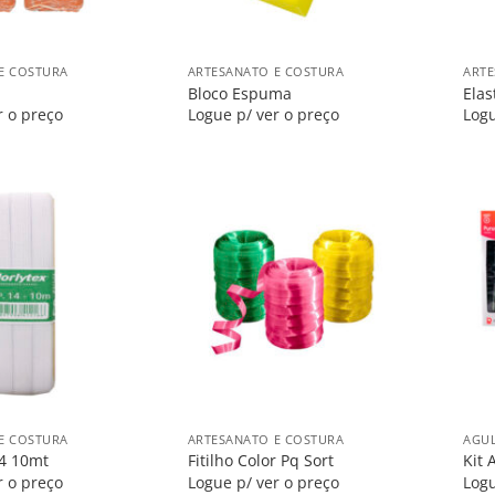
+
+
E COSTURA
ARTESANATO E COSTURA
ARTE
Bloco Espuma
Elas
r o preço
Logue p/ ver o preço
Logu
Salvar
Salvar
na
na
Lista
Lista
+
+
E COSTURA
ARTESANATO E COSTURA
AGUL
14 10mt
Fitilho Color Pq Sort
Kit 
r o preço
Logue p/ ver o preço
Logu