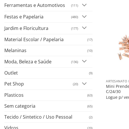
Ferramentas e Automotivos
(111)
Festas e Papelaria
(480)
Jardim e Floricultura
(177)
Material Escolar / Papelaria
(17)
Melaninas
(10)
Moda, Beleza e Saúde
(136)
+
Outlet
(9)
ARTESANATO 
Pet Shop
(20)
Mini Prend
C/24/30
Plasticos
(63)
Logue p/ ve
Sem categoria
(65)
Tecido / Sintetico / Uso Pessoal
(2)
Vidros
(20)