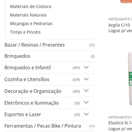
Materiais de Costura
+
Materiais Naturais
ARTESANATO 
Miçangas e Pedrarias
Argila C/10
Logue p/ ve
Tintas e Pincéis
Bazar / Resinas / Presentes
(27)
Brinquedos
(2)
Brinquedos e Infantil
(497)
Cozinha e Utensílios
(639)
Decoração e Organização
(365)
Eletrônicos e Iluminação
(53)
+
Esportes e Lazer
(25)
ARTESANATO 
Elastico N.
Ferramentas / Pecas Bike / Pintura
(11)
Logue p/ ve