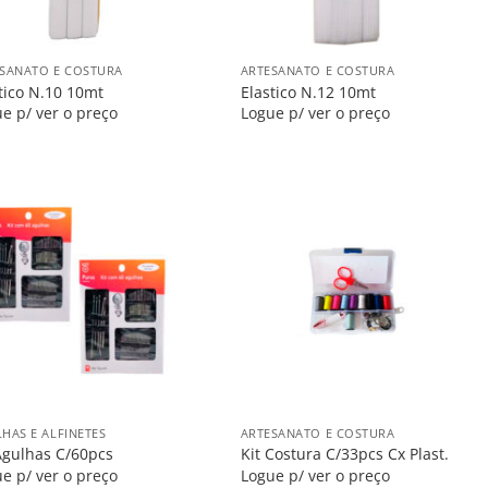
+
SANATO E COSTURA
ARTESANATO E COSTURA
tico N.10 10mt
Elastico N.12 10mt
e p/ ver o preço
Logue p/ ver o preço
Salvar
Salvar
na
na
Lista
Lista
+
HAS E ALFINETES
ARTESANATO E COSTURA
Agulhas C/60pcs
Kit Costura C/33pcs Cx Plast.
e p/ ver o preço
Logue p/ ver o preço