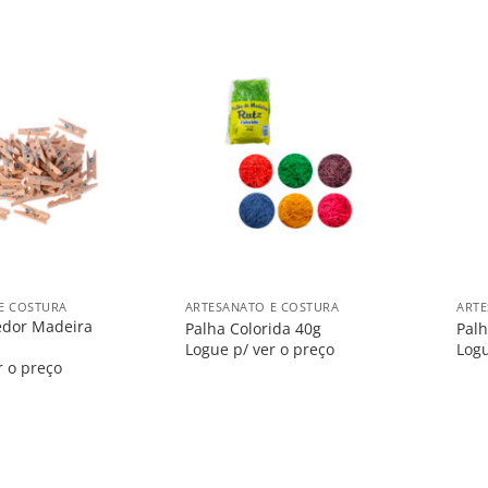
Salvar
Salvar
na
na
Lista
Lista
+
+
E COSTURA
ARTESANATO E COSTURA
ARTE
edor Madeira
Palha Colorida 40g
Palh
Logue p/ ver o preço
Logu
r o preço