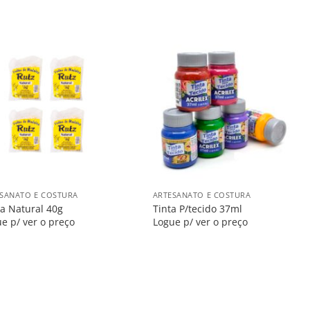
Salvar
Salvar
na
na
Lista
Lista
+
SANATO E COSTURA
ARTESANATO E COSTURA
a Natural 40g
Tinta P/tecido 37ml
e p/ ver o preço
Logue p/ ver o preço