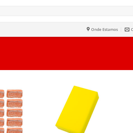
Onde Estamos
Salvar
Salvar
na
na
Lista
Lista