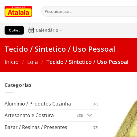
Pular
Pesquisar
para
por:
o
conteúdo
Calendário
Outlet
Tecido / Sintetico / Uso Pessoal
Início
/
Loja
/
Tecido / Sintetico / Uso Pessoal
Categorias
Aluminio / Produtos Cozinha
(18)
Artesanato e Costura
(23)
Bazar / Resinas / Presentes
(27)