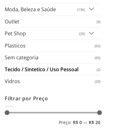
Moda, Beleza e Saúde
(136)
Outlet
(9)
Pet Shop
(20)
Plasticos
(63)
Sem categoria
(65)
Tecido / Sintetico / Uso Pessoal
(2)
Vidros
(20)
Filtrar por Preço
Preço
Preço
Preço:
R$ 0
—
R$ 20
mínimo
máximo