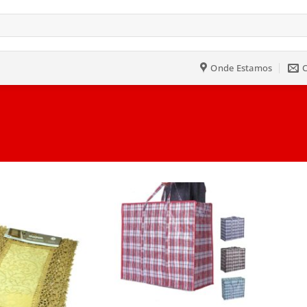
Onde Estamos
Salvar
Salvar
na
na
Lista
Lista