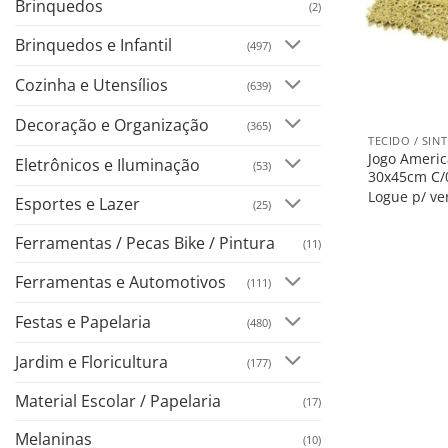
Brinquedos
(2)
Brinquedos e Infantil
(497)
Cozinha e Utensílios
(639)
+
Decoração e Organização
(365)
Jogo Ameri
Eletrônicos e Iluminação
(53)
30x45cm C/
Logue p/ ve
Esportes e Lazer
(25)
Ferramentas / Pecas Bike / Pintura
(11)
Ferramentas e Automotivos
(111)
Festas e Papelaria
(480)
Jardim e Floricultura
(177)
Material Escolar / Papelaria
(17)
Melaninas
(10)