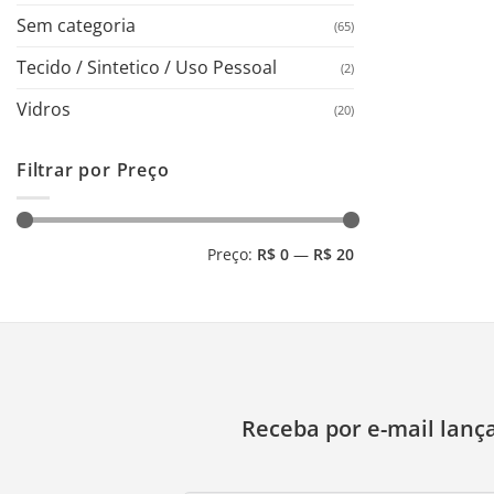
Sem categoria
(65)
Tecido / Sintetico / Uso Pessoal
(2)
Vidros
(20)
Filtrar por Preço
Preço
Preço
Preço:
R$ 0
—
R$ 20
mínimo
máximo
Receba por e-mail lanç