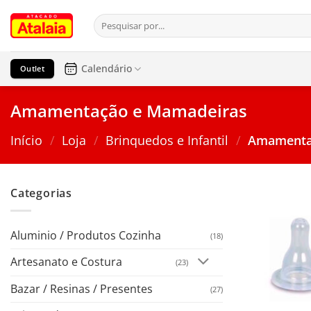
Pular
Pesquisar
para
por:
o
conteúdo
Calendário
Outlet
Amamentação e Mamadeiras
Início
/
Loja
/
Brinquedos e Infantil
/
Amamenta
Categorias
Aluminio / Produtos Cozinha
(18)
Artesanato e Costura
(23)
Bazar / Resinas / Presentes
(27)