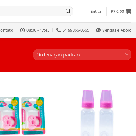
Entrar
R$
0,00
Contato
08:00 - 17:45
51 99866-0565
Vendas e Apoio
Salvar
Salvar
na
na
Lista
Lista