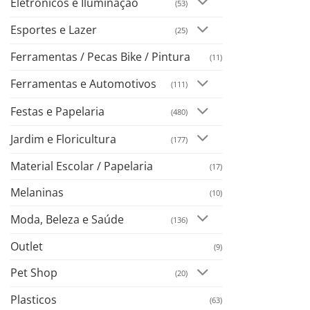
Eletrônicos e Iluminação
(53)
Esportes e Lazer
(25)
Ferramentas / Pecas Bike / Pintura
(11)
Ferramentas e Automotivos
(111)
Festas e Papelaria
(480)
Jardim e Floricultura
(177)
Material Escolar / Papelaria
(17)
Melaninas
(10)
Moda, Beleza e Saúde
(136)
Outlet
(9)
Pet Shop
(20)
Plasticos
(63)