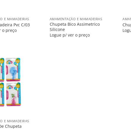
+
+
O E MAMADEIRAS
AMAMENTAÇÃO E MAMADEIRAS
AMA
Chupeta Bico Assimetrico
adeira Pvc C/03
Chup
Silicone
r o preço
Logu
Logue p/ ver o preço
Salvar
na
Lista
O E MAMADEIRAS
De Chupeta