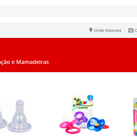
Onde Estamos
ção e Mamadeiras
Salvar
Salvar
na
na
Lista
Lista