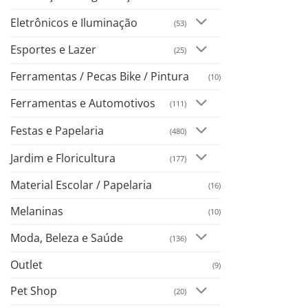
Eletrônicos e Iluminação
(53)
Esportes e Lazer
(25)
Ferramentas / Pecas Bike / Pintura
(10)
Ferramentas e Automotivos
(111)
Festas e Papelaria
(480)
Jardim e Floricultura
(177)
Material Escolar / Papelaria
(16)
Melaninas
(10)
Moda, Beleza e Saúde
(136)
Outlet
(9)
Pet Shop
(20)