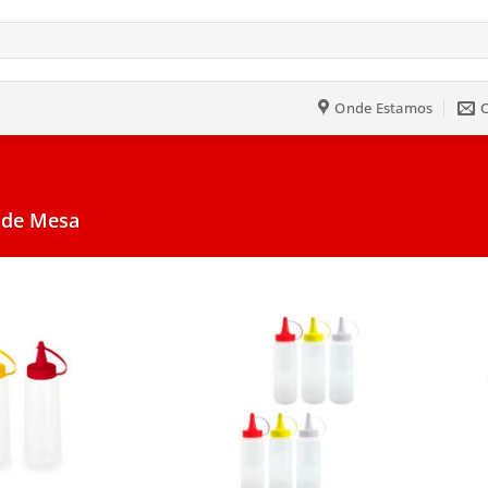
Onde Estamos
 de Mesa
Salvar
Salvar
na
na
Lista
Lista