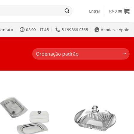
Entrar
R$
0,00
Contato
08:00 - 17:45
51 99866-0565
Vendas e Apoio
Salvar
Salvar
na
na
Lista
Lista