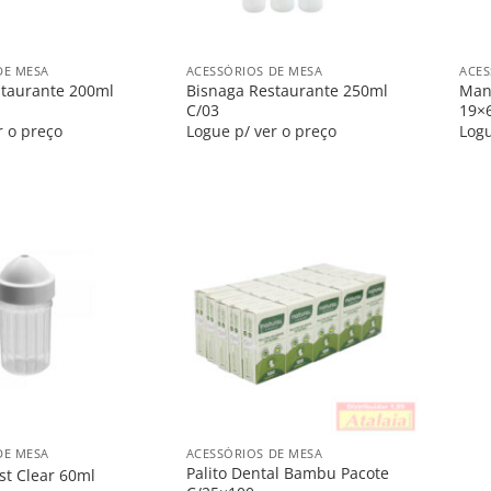
+
+
DE MESA
ACESSÓRIOS DE MESA
ACES
staurante 200ml
Bisnaga Restaurante 250ml
Mant
C/03
19×
r o preço
Logue p/ ver o preço
Logu
Salvar
Salvar
na
na
Lista
Lista
+
DE MESA
ACESSÓRIOS DE MESA
Palito Dental Bambu Pacote
ast Clear 60ml