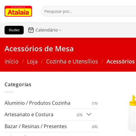
Pular
Pesquisar
para
por:
o
conteúdo
Calendário
Outlet
Acessórios de Mesa
Início
/
Loja
/
Cozinha e Utensílios
/
Acessórios
Categorias
Aluminio / Produtos Cozinha
(15)
Artesanato e Costura
(23)
Bazar / Resinas / Presentes
(26)