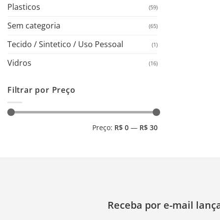
Plasticos
(59)
Sem categoria
(65)
Tecido / Sintetico / Uso Pessoal
(1)
Vidros
(16)
Filtrar por Preço
Preço
Preço
Preço:
R$ 0
—
R$ 30
mínimo
máximo
Receba por e-mail lanç