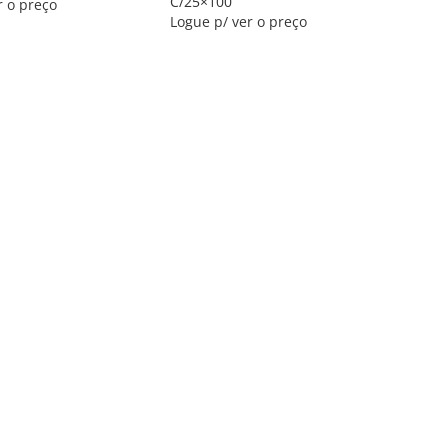
C/25×100
r o preço
Logue p/ ver o preço