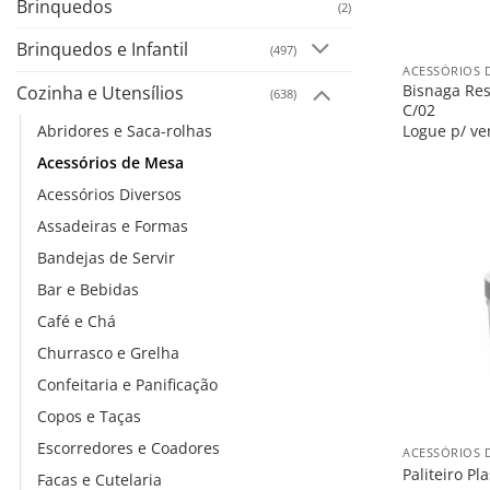
Brinquedos
(2)
+
Brinquedos e Infantil
(497)
ACESSÓRIOS 
Bisnaga Re
Cozinha e Utensílios
(638)
C/02
Abridores e Saca-rolhas
Logue p/ ve
Acessórios de Mesa
Acessórios Diversos
Assadeiras e Formas
Bandejas de Servir
Bar e Bebidas
Café e Chá
Churrasco e Grelha
Confeitaria e Panificação
Copos e Taças
+
Escorredores e Coadores
ACESSÓRIOS 
Paliteiro Pl
Facas e Cutelaria