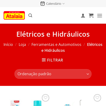
Pular
Calendário
para
o
conteúdo
Elétricos e Hidráulicos
Início
/
Loja
/
Ferramentas e Automotivos
/
Elétricos
e Hidráulicos
FILTRAR
Salvar
Salvar