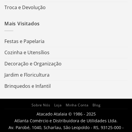
Troca e Devolução
Mais Visitados
Festas e Papelaria
Cozinha e Utensílios
Decoração e Organização
Jardim e Floricultura
Brinquedos e Infantil
Sobre Nós
Loja
Minha Conta
Blog
Atacado Atalaia © 1986 - 2025
Atlanta Comércio e Distribuidora de Utilidades Ltda.
Av. Parobé, 1040, Scharlau, São Leopoldo - RS, 93125-000 -