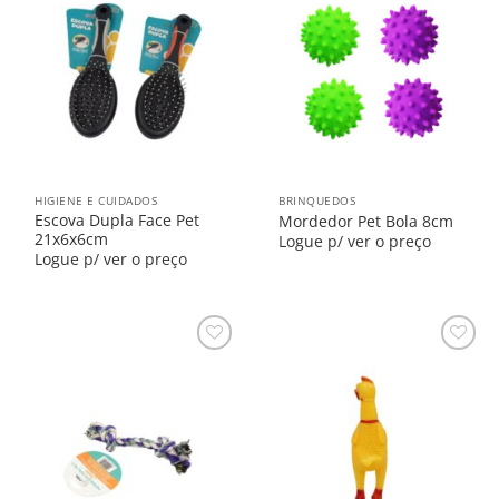
Salvar
Salvar
na
na
Lista
Lista
HIGIENE E CUIDADOS
BRINQUEDOS
Escova Dupla Face Pet
Mordedor Pet Bola 8cm
21x6x6cm
Logue p/ ver o preço
Logue p/ ver o preço
Salvar
Salvar
na
na
Lista
Lista