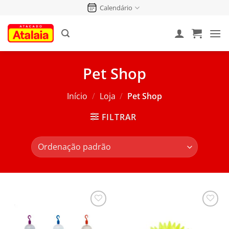
Pular
Calendário
para
o
conteúdo
Pet Shop
Início
/
Loja
/
Pet Shop
FILTRAR
Salvar
Salvar
na
na
Lista
Lista