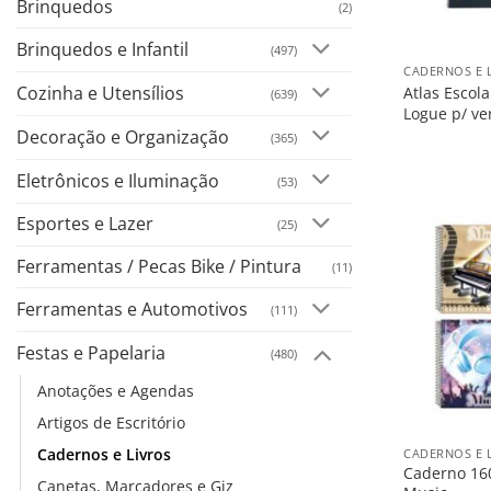
Brinquedos
(2)
+
Brinquedos e Infantil
(497)
CADERNOS E 
Cozinha e Utensílios
Atlas Escol
(639)
Logue p/ ve
Decoração e Organização
(365)
Eletrônicos e Iluminação
(53)
Esportes e Lazer
(25)
Ferramentas / Pecas Bike / Pintura
(11)
Ferramentas e Automotivos
(111)
Festas e Papelaria
(480)
Anotações e Agendas
+
Artigos de Escritório
Cadernos e Livros
CADERNOS E 
Caderno 160
Canetas, Marcadores e Giz