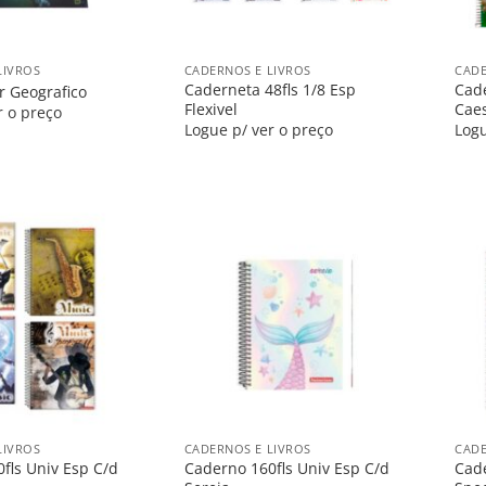
+
+
LIVROS
CADERNOS E LIVROS
CADE
Caderneta 48fls 1/8 Esp
Cade
ar Geografico
Flexivel
Caes
r o preço
Logue p/ ver o preço
Logu
Salvar
Salvar
na
na
Lista
Lista
+
+
LIVROS
CADERNOS E LIVROS
CADE
fls Univ Esp C/d
Caderno 160fls Univ Esp C/d
Cade