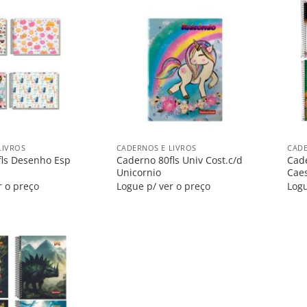
Salvar
Salvar
na
na
Lista
Lista
+
+
LIVROS
CADERNOS E LIVROS
CADE
fls Desenho Esp
Caderno 80fls Univ Cost.c/d
Cade
Unicornio
Caes
r o preço
Logue p/ ver o preço
Logu
Salvar
na
Lista