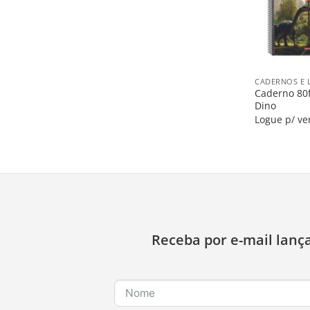
+
CADERNOS E 
Caderno 80f
Dino
Logue p/ ve
Receba por e-mail lanç