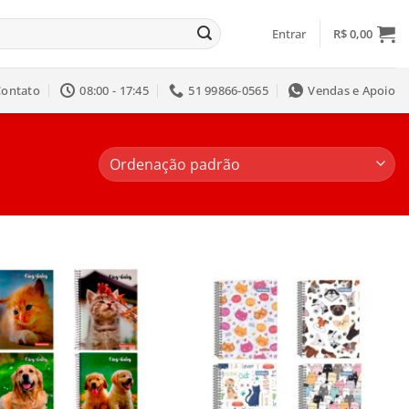
Entrar
R$
0,00
Contato
08:00 - 17:45
51 99866-0565
Vendas e Apoio
Salvar
Salvar
na
na
Lista
Lista