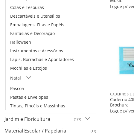
Music
Logue p/ ve
Colas e Tesouras
Descartáveis e Utensílios
Embalagens, Fitas e Papéis
Fantasias e Decoração
Halloween
Instrumentos e Acessórios
Lápis, Borrachas e Apontadores
Mochilas e Estojos
Natal
+
Páscoa
CADERNOS E 
Pastas e Envelopes
Caderno 40fl
Brochura
Tintas, Pincéis e Massinhas
Logue p/ ve
Jardim e Floricultura
(177)
Material Escolar / Papelaria
(17)