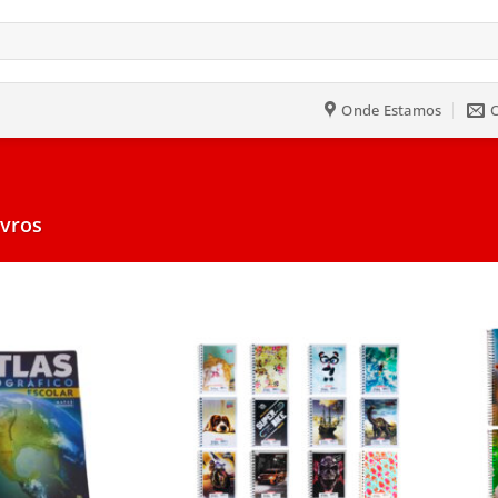
Onde Estamos
ivros
Salvar
Salvar
na
na
Lista
Lista