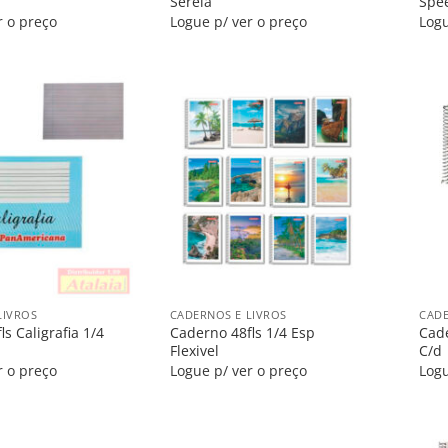
Sereia
Spe
r o preço
Logue p/ ver o preço
Logu
Salvar
Salvar
na
na
Lista
Lista
+
+
LIVROS
CADERNOS E LIVROS
CADE
s Caligrafia 1/4
Caderno 48fls 1/4 Esp
Cad
Flexivel
C/d
r o preço
Logue p/ ver o preço
Logu