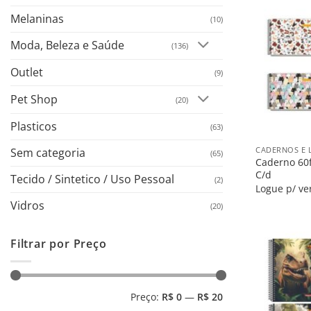
Melaninas
(10)
Moda, Beleza e Saúde
(136)
Outlet
(9)
Pet Shop
(20)
Plasticos
+
(63)
CADERNOS E 
Sem categoria
(65)
Caderno 60
C/d
Tecido / Sintetico / Uso Pessoal
(2)
Logue p/ ve
Vidros
(20)
Filtrar por Preço
Preço
Preço
Preço:
R$ 0
—
R$ 20
mínimo
máximo