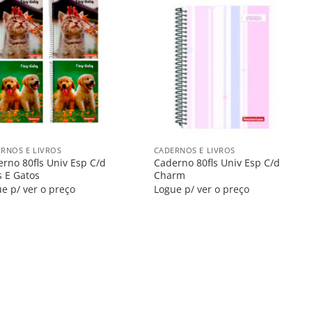
Salvar
Salvar
na
na
Lista
Lista
+
RNOS E LIVROS
CADERNOS E LIVROS
rno 80fls Univ Esp C/d
Caderno 80fls Univ Esp C/d
 E Gatos
Charm
e p/ ver o preço
Logue p/ ver o preço