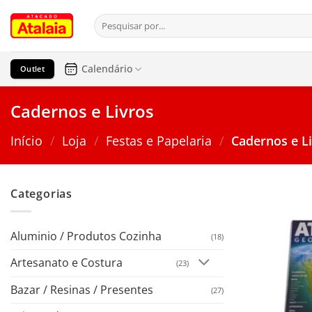
Pular
Pesquisar
para
por:
o
conteúdo
Calendário
Outlet
Cadernos e Livros
Início
/
Loja
/
Festas e Papelaria
/
Cadernos e L
Categorias
Aluminio / Produtos Cozinha
(18)
Artesanato e Costura
(23)
Bazar / Resinas / Presentes
(27)