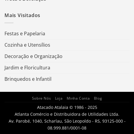
Mais Visitados
Festas e Papelaria
Cozinha e Utensílios
Decoração e Organização
Jardim e Floricultura
Brinquedos e Infantil
Sobre Nós
Loja
Minha Conta
Blog
Atacado Atalaia © 1986 - 2025
Atlanta Comércio e Distribuidora de Utilidades Ltda.
Av. Parobé, 1040, Scharlau, São Leopoldo - RS, 93125-000 -
08.999.881/0001-08