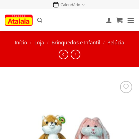
Pular
Calendário
para
o
conteúdo
Início
/
Loja
/
Brinquedos e Infantil
/
Pelúcia
Salvar
na
Lista