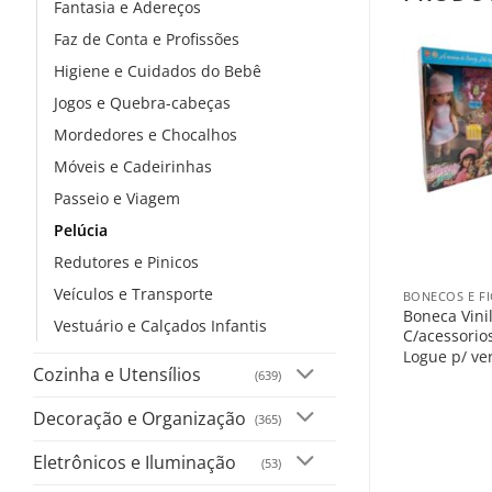
Fantasia e Adereços
Faz de Conta e Profissões
Higiene e Cuidados do Bebê
Jogos e Quebra-cabeças
Mordedores e Chocalhos
Móveis e Cadeirinhas
Passeio e Viagem
Pelúcia
+
Redutores e Pinicos
Veículos e Transporte
BONECOS E F
Boneca Vinil
Vestuário e Calçados Infantis
C/acessorio
Logue p/ ve
Cozinha e Utensílios
(639)
Decoração e Organização
(365)
Eletrônicos e Iluminação
(53)