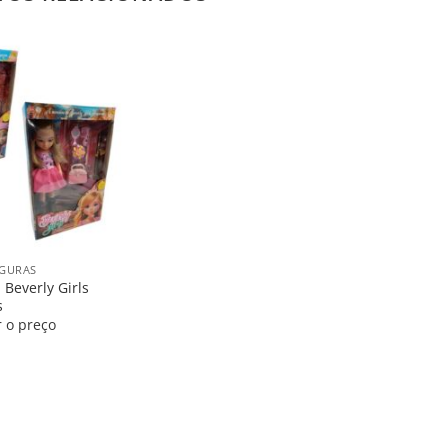
Salvar
na
Lista
IGURAS
 Beverly Girls
s
r o preço