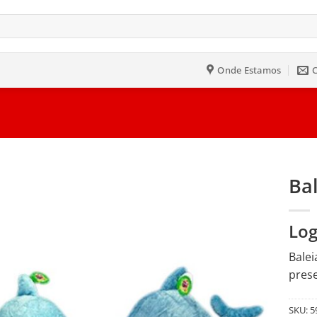
Onde Estamos
Ba
Salvar
Log
na
Lista
Balei
prese
SKU:
5