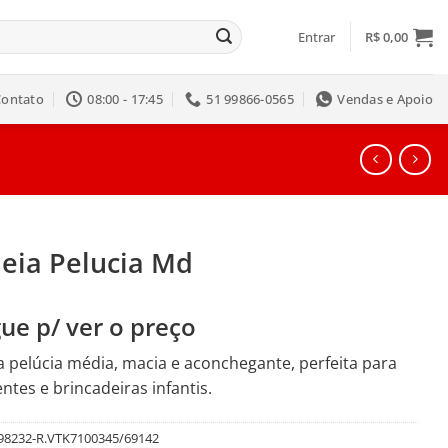
Entrar
R$
0,00
Contato
08:00 - 17:45
51 99866-0565
Vendas e Apoio
leia Pelucia Md
ue p/ ver o preço
a pelúcia média, macia e aconchegante, perfeita para
ntes e brincadeiras infantis.
98232-R.VTK7100345/69142