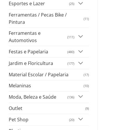
Esportes e Lazer
(25)
Ferramentas / Pecas Bike /
(11)
Pintura
Ferramentas e
(111)
Automotivos
Festas e Papelaria
(480)
Jardim e Floricultura
(177)
Material Escolar / Papelaria
(17)
Melaninas
(10)
Moda, Beleza e Saúde
(136)
Outlet
(9)
Pet Shop
(20)