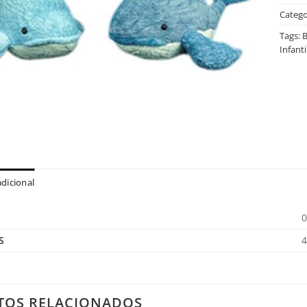
Catego
Tags:
B
Infanti
dicional
0
S
4
TOS RELACIONADOS