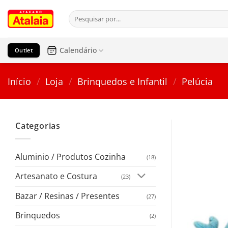
Pular
Pesquisar
para
por:
o
conteúdo
Calendário
Outlet
Início
/
Loja
/
Brinquedos e Infantil
/
Pelúcia
Categorias
Aluminio / Produtos Cozinha
(18)
Artesanato e Costura
(23)
Bazar / Resinas / Presentes
(27)
Brinquedos
(2)