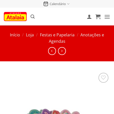
Pular
Calendário
para
o
conteúdo
Início
/
Loja
/
Festas e Papelaria
/
Anotações e
Agendas
Salvar
na
Lista