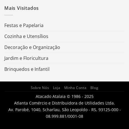
Mais Visitados
Festas e Papelaria
Cozinha e Utensílios
Decoração e Organização
Jardim e Floricultura
Brinquedos e Infantil
Sobre Nós
Loja
Minha Conta
Blog
Atacado Atalaia © 1986 - 2025
Atlanta Comércio e Distribuidora de Utilidades Ltda.
Av. Parobé, 1040, Scharlau, São Leopoldo - RS, 93125-000 -
08.999.881/0001-08