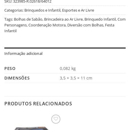
SKU:
323985-R.02618/64012
Categorias:
Brinquedos e Infantil
,
Esportes e Ar Livre
Tags:
Bolhas de Sabão
,
Brincadeira ao Ar Livre
,
Brinquedo Infantil
,
Com
Personagens
,
Coordenação Motora
,
Diversão com Bolhas
,
Festa
Infantil
Informação adicional
PESO
0,082 kg
DIMENSÕES
3,5 × 3,5 × 11 cm
PRODUTOS RELACIONADOS
Salvar