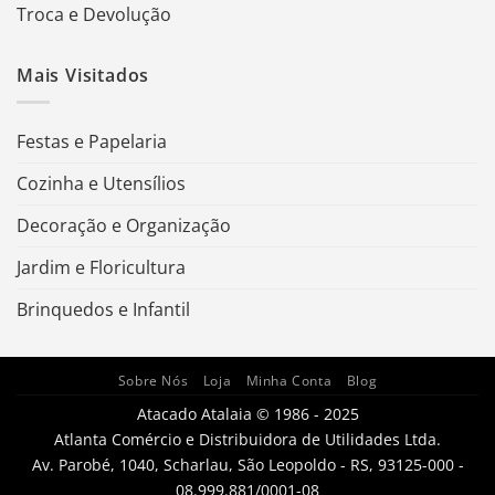
Troca e Devolução
Mais Visitados
Festas e Papelaria
Cozinha e Utensílios
Decoração e Organização
Jardim e Floricultura
Brinquedos e Infantil
Sobre Nós
Loja
Minha Conta
Blog
Atacado Atalaia © 1986 - 2025
Atlanta Comércio e Distribuidora de Utilidades Ltda.
Av. Parobé, 1040, Scharlau, São Leopoldo - RS, 93125-000 -
08.999.881/0001-08