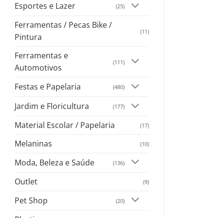
Esportes e Lazer
(25)
Ferramentas / Pecas Bike /
(11)
Pintura
Ferramentas e
(111)
Automotivos
Festas e Papelaria
(480)
Jardim e Floricultura
(177)
Material Escolar / Papelaria
(17)
Melaninas
(10)
Moda, Beleza e Saúde
(136)
Outlet
(9)
Pet Shop
(20)