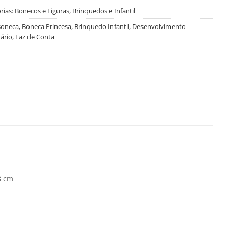
rias:
Bonecos e Figuras
,
Brinquedos e Infantil
oneca
,
Boneca Princesa
,
Brinquedo Infantil
,
Desenvolvimento
ário
,
Faz de Conta
8 cm