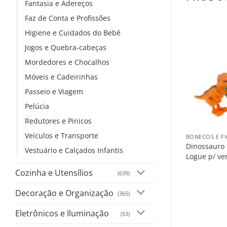
Fantasia e Adereços
Faz de Conta e Profissões
Higiene e Cuidados do Bebê
Jogos e Quebra-cabeças
Mordedores e Chocalhos
Móveis e Cadeirinhas
Passeio e Viagem
Pelúcia
+
Redutores e Pinicos
Veículos e Transporte
BONECOS E F
Dinossauro 
Vestuário e Calçados Infantis
Logue p/ ve
Cozinha e Utensílios
(639)
Decoração e Organização
(365)
Eletrônicos e Iluminação
(53)