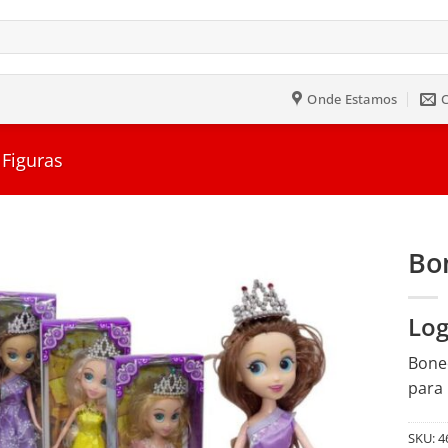
Onde Estamos
Figuras
Bon
Salvar
Log
na
Lista
Bonec
para 
SKU:
4