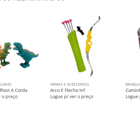
Salvar
Salvar
na
na
Lista
Lista
+
+
IGURAS
ARMAS E ACESSÓRIOS
BRINQU
Plast A Corda
Arco E Flecha Inf
Caminh
r o preço
Logue p/ ver o preço
Logue 