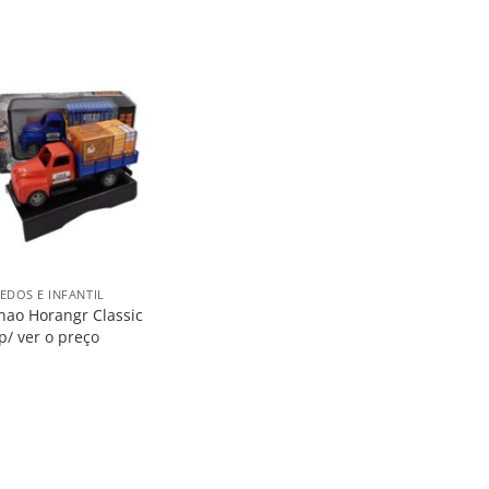
Salvar
na
Lista
EDOS E INFANTIL
ao Horangr Classic
p/ ver o preço