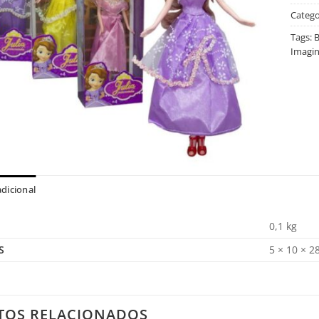
Catego
Tags:
B
Imagin
dicional
0,1 kg
S
5 × 10 × 2
TOS RELACIONADOS