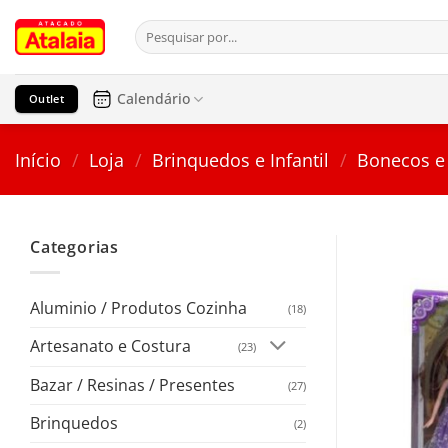
Pular
Pesquisar
para
por:
o
conteúdo
Calendário
Outlet
Início
/
Loja
/
Brinquedos e Infantil
/
Bonecos e 
Categorias
Aluminio / Produtos Cozinha
(18)
Artesanato e Costura
(23)
Bazar / Resinas / Presentes
(27)
Brinquedos
(2)