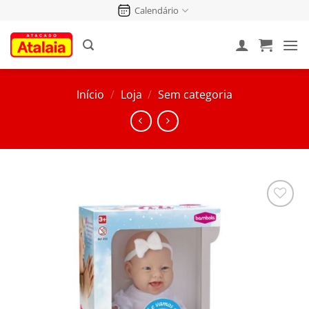
Pular
Calendário
para
o
conteúdo
Início
/
Loja
/
Sem categoria
Salvar
na
Lista