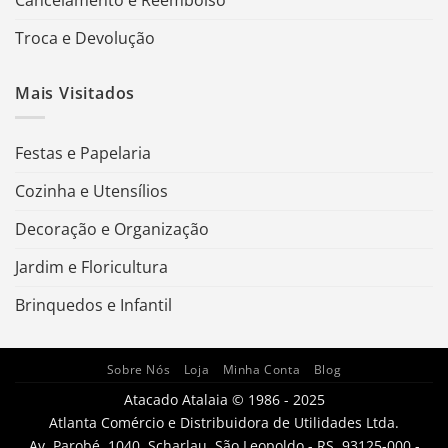
Troca e Devolução
Mais Visitados
Festas e Papelaria
Cozinha e Utensílios
Decoração e Organização
Jardim e Floricultura
Brinquedos e Infantil
Sobre Nós
Loja
Minha Conta
Blog
Atacado Atalaia © 1986 - 2025
Atlanta Comércio e Distribuidora de Utilidades Ltda.
Av. Parobé, 1040, Scharlau, São Leopoldo - RS, 93125-000 -