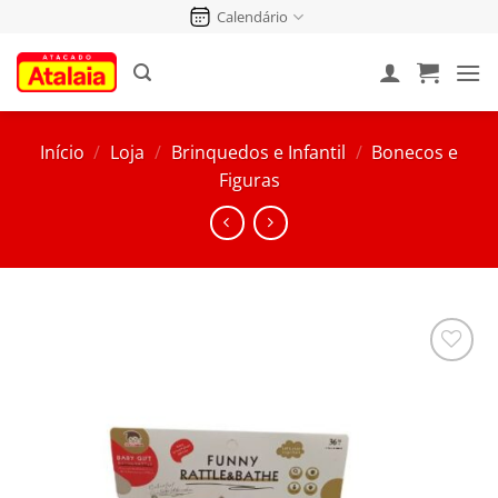
Pular
Calendário
para
o
conteúdo
Início
/
Loja
/
Brinquedos e Infantil
/
Bonecos e
Figuras
Salvar
na
Lista