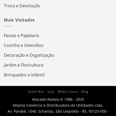
Troca e Devolução
Mais Visitados
Festas e Papelaria
Cozinha e Utensílios
Decoração e Organização
Jardim e Floricultura
Brinquedos e Infantil
Sobre Nós
Loja
Minha Conta
Blog
Atacado Atalaia © 1986 - 2025
Atlanta Comércio e Distribuidora de Utilidades Ltda.
Av. Parobé, 1040, Scharlau, São Leopoldo - RS, 93125-000 -