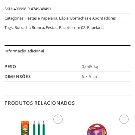
SKU:
400998-R.4749/48491
Categorias:
Festas e Papelaria
,
Lápis, Borrachas e Apontadores
Tags:
Borracha Branca
,
Festas
,
Pacote com 02
,
Papelaria
Informação adicional
PESO
0,045 kg
DIMENSÕES
6 × 5 cm
PRODUTOS RELACIONADOS
Salvar
Salvar
na
na