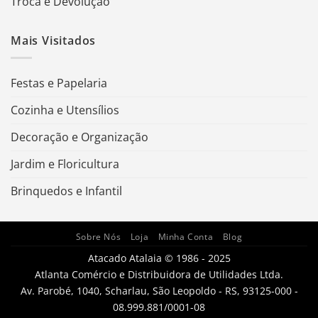
Troca e Devolução
Mais Visitados
Festas e Papelaria
Cozinha e Utensílios
Decoração e Organização
Jardim e Floricultura
Brinquedos e Infantil
Sobre Nós
Loja
Minha Conta
Blog
Atacado Atalaia © 1986 - 2025
Atlanta Comércio e Distribuidora de Utilidades Ltda.
Av. Parobé, 1040, Scharlau, São Leopoldo - RS, 93125-000 -
08.999.881/0001-08