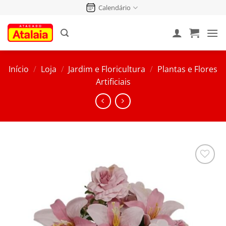
Pular
Calendário
para
o
conteúdo
Início
/
Loja
/
Jardim e Floricultura
/
Plantas e Flores
Artificiais
Salvar
na
Lista