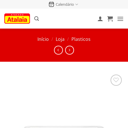
Pular
Calendário
para
o
conteúdo
Início
/
Loja
/
Plasticos
Salvar
na
Lista