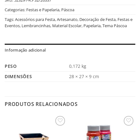
Categorias:
Festas e Papelaria
,
Páscoa
Tags:
Acessórios para Festa
,
Artesanato
,
Decoração de Festa
,
Festas e
Eventos
,
Lembrancinhas
,
Material Escolar
,
Papelaria
,
Tema Páscoa
Informação adicional
PESO
0,172 kg
DIMENSÕES
28 × 27 × 9 cm
PRODUTOS RELACIONADOS
Salvar
Salvar
na
na
Lista
Lista