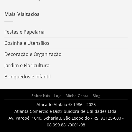
Mais Visitados
Festas e Papelaria
Cozinha e Utensílios
Decoração e Organização
Jardim e Floricultura
Brinquedos e Infantil
Sobre Nós
Loja
Minha Conta
Blog
Atacado Atalaia © 1986 - 2025
Atlanta Comércio e Distribuidora de Utilidades Ltda.
Av. Parobé, 1040, Scharlau, São Leopoldo - RS, 93125-000 -
08.999.881/0001-08