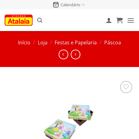
Pular
Calendário
para
o
conteúdo
Início
/
Loja
/
Festas e Papelaria
/
Páscoa
Salvar
na
Lista