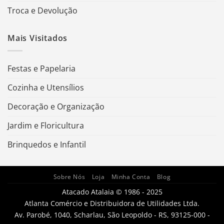
Troca e Devolução
Mais Visitados
Festas e Papelaria
Cozinha e Utensílios
Decoração e Organização
Jardim e Floricultura
Brinquedos e Infantil
Sobre Nós
Loja
Minha Conta
Blog
Atacado Atalaia © 1986 - 2025
Atlanta Comércio e Distribuidora de Utilidades Ltda.
Av. Parobé, 1040, Scharlau, São Leopoldo - RS, 93125-000 -