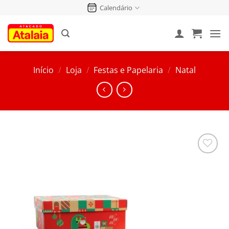
Pular
Calendário
para
o
conteúdo
Início
/
Loja
/
Festas e Papelaria
/
Natal
Salvar
na
Lista