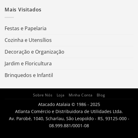
Mais Visitados
Festas e Papelaria
Cozinha e Utensílios
Decoração e Organização
Jardim e Floricultura
Brinquedos e Infantil
Sobre Nós
Loja
Minha Conta
Blog
Atacado Atalaia © 1986 - 2025
Atlanta Comércio e Distribuidora de Utilidades Ltda.
Av. Parobé, 1040, Scharlau, São Leopoldo - RS, 93125-000 -
08.999.881/0001-08