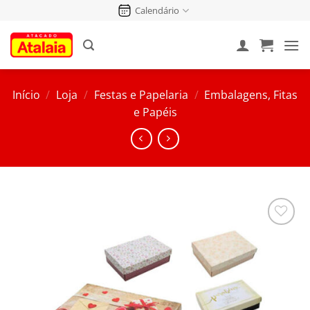
Pular
Calendário
para
o
conteúdo
Início
/
Loja
/
Festas e Papelaria
/
Embalagens, Fitas
e Papéis
Salvar
na
Lista