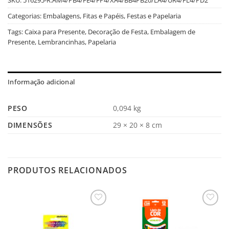
Categorias:
Embalagens, Fitas e Papéis
,
Festas e Papelaria
Tags:
Caixa para Presente
,
Decoração de Festa
,
Embalagem de
Presente
,
Lembrancinhas
,
Papelaria
Informação adicional
PESO
0,094 kg
DIMENSÕES
29 × 20 × 8 cm
PRODUTOS RELACIONADOS
Salvar
Salvar
na
na
Lista
Lista