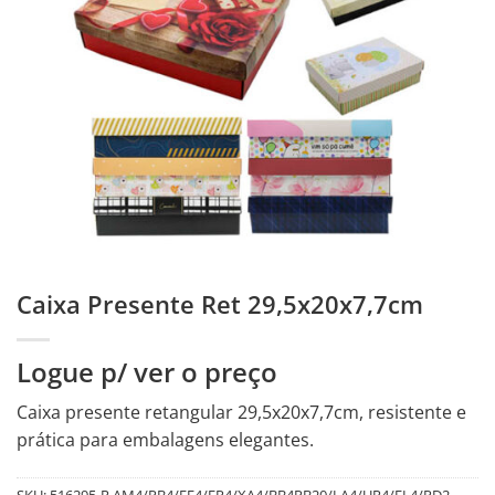
Caixa Presente Ret 29,5x20x7,7cm
Logue p/ ver o preço
Caixa presente retangular 29,5x20x7,7cm, resistente e
prática para embalagens elegantes.
SKU:
516295-R.AM4/PB4/FE4/FP4/XA4/BB4PB20/LA4/UR4/FL4/PD2