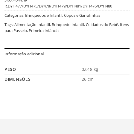
R.DYH477/DYH475/DY478/DYH479/DYH481/DYH476/DYH480
Categorias:
Brinquedos e Infantil
,
Copos e Garrafinhas
Tags:
Alimentação Infantil
,
Brinquedo Infantil
,
Cuidados do Bebê
,
Itens
para Passeio
,
Primeira Infância
Informação adicional
PESO
0,018 kg
DIMENSÕES
26 cm