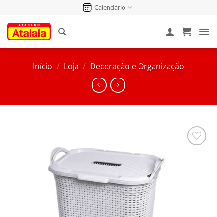
Pular
Calendário
para
o
conteúdo
Início
/
Loja
/
Decoração e Organização
Salvar
na
Lista