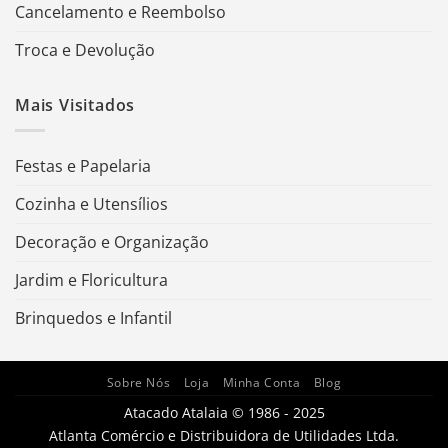
Cancelamento e Reembolso
Troca e Devolução
Mais Visitados
Festas e Papelaria
Cozinha e Utensílios
Decoração e Organização
Jardim e Floricultura
Brinquedos e Infantil
Sobre Nós
Loja
Minha Conta
Blog
Atacado Atalaia © 1986 - 2025
Atlanta Comércio e Distribuidora de Utilidades Ltda.