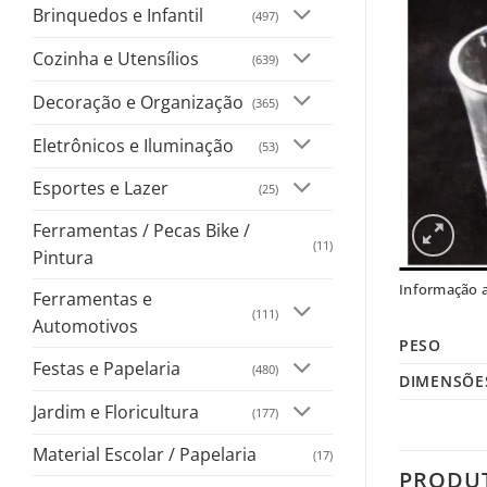
Brinquedos e Infantil
(497)
Cozinha e Utensílios
(639)
Decoração e Organização
(365)
Eletrônicos e Iluminação
(53)
Esportes e Lazer
(25)
Ferramentas / Pecas Bike /
(11)
Pintura
Informação a
Ferramentas e
(111)
Automotivos
PESO
Festas e Papelaria
(480)
DIMENSÕE
Jardim e Floricultura
(177)
Material Escolar / Papelaria
(17)
PRODU