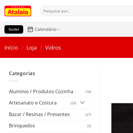
Pular
Pesquisar
para
por:
o
conteúdo
Calendário
Outlet
Início
/
Loja
/
Vidros
Categorias
Aluminio / Produtos Cozinha
(18)
Artesanato e Costura
(23)
Bazar / Resinas / Presentes
(27)
Brinquedos
(2)