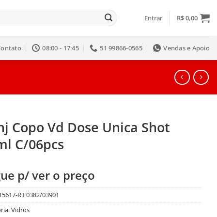
Entrar
R$
0,00
Contato
08:00 - 17:45
51 99866-0565
Vendas e Apoio
nj Copo Vd Dose Unica Shot
ml C/06pcs
ue p/ ver o preço
15617-R.F0382/03901
ria:
Vidros