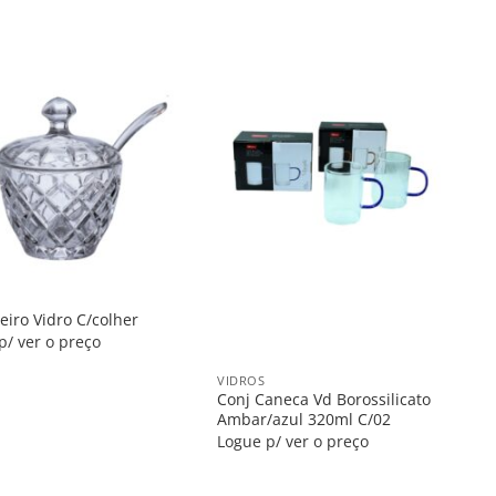
Salvar
Salvar
na
na
Lista
Lista
eiro Vidro C/colher
p/ ver o preço
+
VIDROS
Conj Caneca Vd Borossilicato
Ambar/azul 320ml C/02
Logue p/ ver o preço