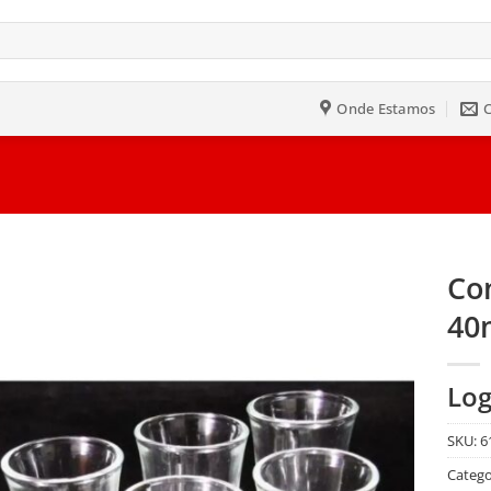
Onde Estamos
Co
40
Salvar
na
Lista
Log
SKU:
6
Catego