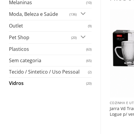
Melaninas
(10)
Moda, Beleza e Saúde
(136)
Outlet
Salvar
Salvar
(9)
na
na
Lista
Lista
Pet Shop
(20)
Plasticos
(63)
Sem categoria
(65)
+
Tecido / Sintetico / Uso Pessoal
(2)
VIDROS
Vidros
(20)
rity
Conj Bowl Vidro C/06pcs
eço
Logue p/ ver o preço
+
COZINHA E UT
Jarra Vd Tra
Logue p/ ve