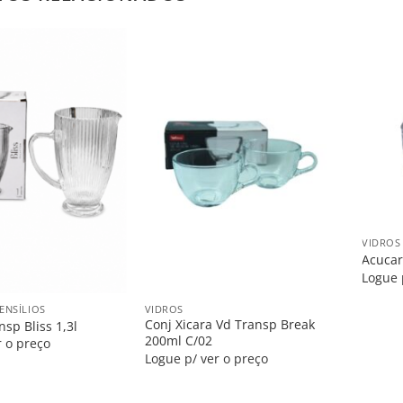
Salvar
Salvar
na
na
Lista
Lista
+
VIDROS
Acucar
Logue 
+
ENSÍLIOS
VIDROS
Conj Xicara Vd Transp Break
nsp Bliss 1,3l
200ml C/02
r o preço
Logue p/ ver o preço