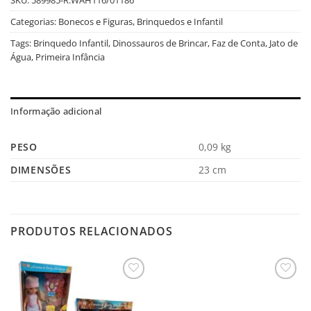
Categorias:
Bonecos e Figuras
,
Brinquedos e Infantil
Tags:
Brinquedo Infantil
,
Dinossauros de Brincar
,
Faz de Conta
,
Jato de
Água
,
Primeira Infância
Informação adicional
PESO
0,09 kg
DIMENSÕES
23 cm
PRODUTOS RELACIONADOS
Salvar
Salvar
na
na
Lista
Lista