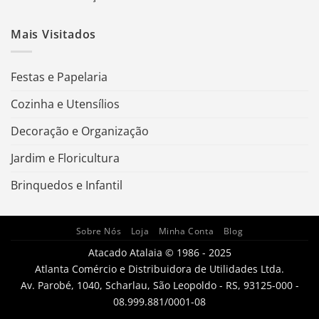
Mais Visitados
Festas e Papelaria
Cozinha e Utensílios
Decoração e Organização
Jardim e Floricultura
Brinquedos e Infantil
Sobre Nós
Loja
Minha Conta
Blog
Atacado Atalaia © 1986 - 2025
Atlanta Comércio e Distribuidora de Utilidades Ltda.
Av. Parobé, 1040, Scharlau, São Leopoldo - RS, 93125-000 -
08.999.881/0001-08