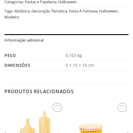
Categorias:
Festas e Papelaria
,
Halloween
Tags:
Abóbora
,
Decoração Temática
,
Festa À Fantasia
,
Halloween
,
Madeira
Informação adicional
PESO
0,103 kg
DIMENSÕES
5 × 15 × 16 cm
PRODUTOS RELACIONADOS
Salvar
Salvar
na
na
Lista
Lista