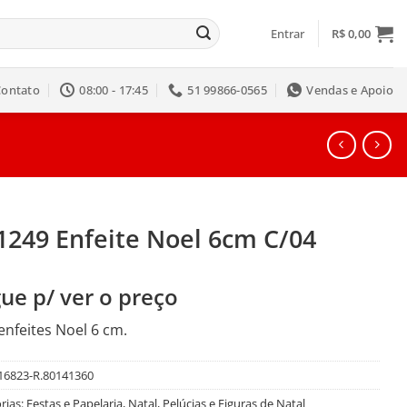
Entrar
R$
0,00
Contato
08:00 - 17:45
51 99866-0565
Vendas e Apoio
1249 Enfeite Noel 6cm C/04
ue p/ ver o preço
 enfeites Noel 6 cm.
16823-R.80141360
rias:
Festas e Papelaria
,
Natal
,
Pelúcias e Figuras de Natal