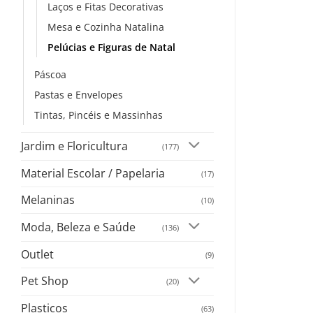
Laços e Fitas Decorativas
Mesa e Cozinha Natalina
Pelúcias e Figuras de Natal
Páscoa
Pastas e Envelopes
Tintas, Pincéis e Massinhas
Jardim e Floricultura
(177)
Material Escolar / Papelaria
(17)
Melaninas
(10)
Moda, Beleza e Saúde
(136)
Outlet
(9)
Pet Shop
(20)
Plasticos
(63)