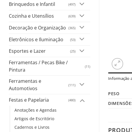
Brinquedos e Infantil
(497)
Cozinha e Utensílios
(639)
Decoração e Organização
(365)
Eletrônicos e Iluminação
(53)
Esportes e Lazer
(25)
Ferramentas / Pecas Bike /
(11)
Pintura
Informação a
Ferramentas e
(111)
Automotivos
PESO
Festas e Papelaria
(480)
DIMENSÕE
Anotações e Agendas
Artigos de Escritório
Cadernos e Livros
PRODU