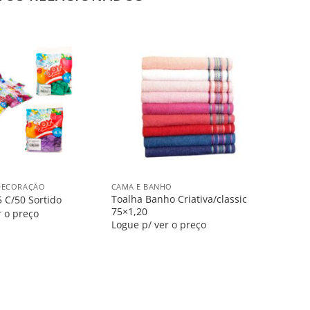
Salvar
Salvar
na
na
Lista
Lista
+
 DECORAÇÃO
CAMA E BANHO
Toalha Banho Criativa/classic
5 C/50 Sortido
75×1,20
r o preço
Logue p/ ver o preço