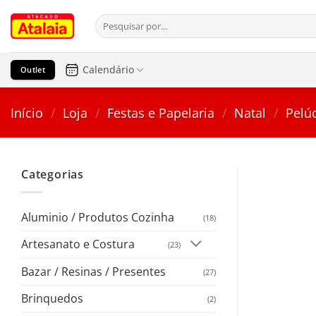
Pular
Pesquisar
para
por:
o
conteúdo
Calendário
Outlet
Início
/
Loja
/
Festas e Papelaria
/
Natal
/
Pelúc
Categorias
Aluminio / Produtos Cozinha
(18)
Artesanato e Costura
(23)
Bazar / Resinas / Presentes
(27)
Brinquedos
(2)