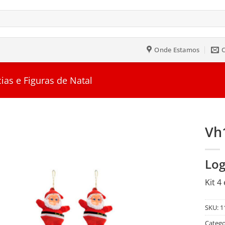
Onde Estamos
ias e Figuras de Natal
Vh
Salvar
Log
na
Lista
Kit 4
SKU:
1
Catego