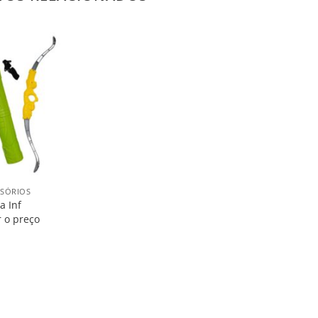
Salvar
na
Lista
SSÓRIOS
a Inf
r o preço