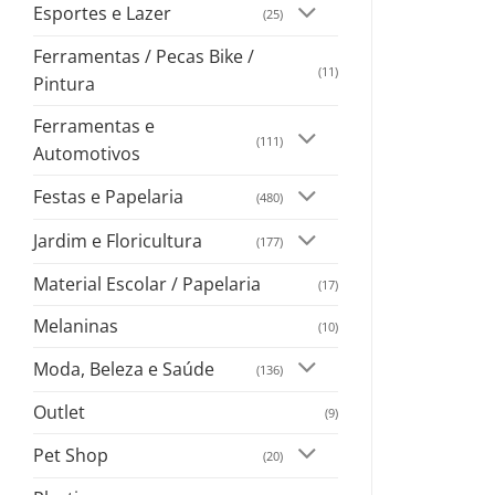
Esportes e Lazer
(25)
Ferramentas / Pecas Bike /
(11)
Pintura
Ferramentas e
(111)
Automotivos
Festas e Papelaria
(480)
Jardim e Floricultura
(177)
Material Escolar / Papelaria
(17)
Melaninas
(10)
Moda, Beleza e Saúde
(136)
Outlet
(9)
Pet Shop
(20)