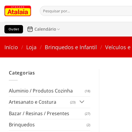
Pular
Pesquisar
para
por:
o
conteúdo
Calendário
Outlet
Início
/
Loja
/
Brinquedos e Infantil
/
Veículos e
Categorias
Aluminio / Produtos Cozinha
(18)
Artesanato e Costura
(23)
Bazar / Resinas / Presentes
(27)
Brinquedos
(2)