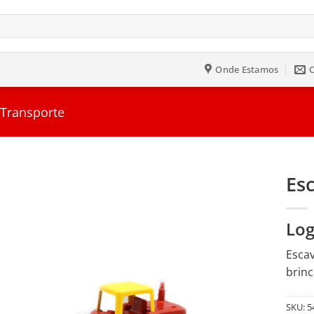
Onde Estamos
 Transporte
Esc
Salvar
Log
na
Lista
Escav
brinc
SKU:
5