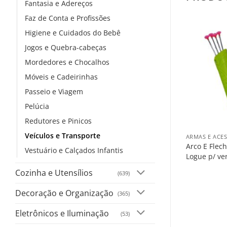
Fantasia e Adereços
Faz de Conta e Profissões
Higiene e Cuidados do Bebê
Jogos e Quebra-cabeças
Mordedores e Chocalhos
Móveis e Cadeirinhas
Passeio e Viagem
Pelúcia
+
Redutores e Pinicos
Veículos e Transporte
ARMAS E ACE
Arco E Flech
Vestuário e Calçados Infantis
Logue p/ ve
Cozinha e Utensílios
(639)
Decoração e Organização
(365)
Eletrônicos e Iluminação
(53)