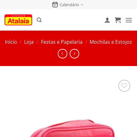
Pular
Calendário
para
o
conteúdo
Início
/
Loja
/
Festas e Papelaria
/
Mochilas e Estojos
Salvar
na
Lista