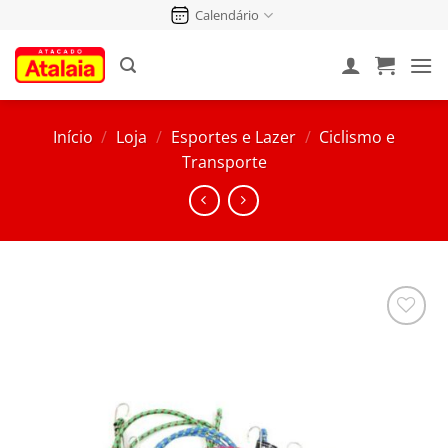
Pular
Calendário
para
o
conteúdo
Início
/
Loja
/
Esportes e Lazer
/
Ciclismo e
Transporte
Salvar
na
Lista