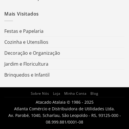
Mais Visitados
Festas e Papelaria
Cozinha e Utensílios
Decoração e Organização
Jardim e Floricultura
Brinquedos e Infantil
Sobre Nós
Loja
Minha Conta
Blog
Atacado Atalaia © 1986 - 2025
Atlanta Comércio e Distribuidora de Utilidades Ltda.
Av. Parobé, 1040, Scharlau, São Leopoldo - RS, 93125-000 -
08.999.881/0001-08