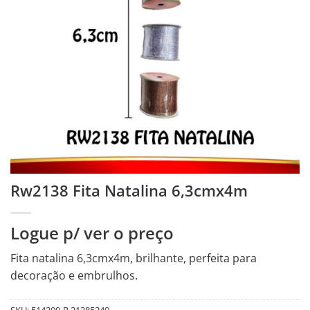
Rw2138 Fita Natalina 6,3cmx4m
Logue p/ ver o preço
Fita natalina 6,3cmx4m, brilhante, perfeita para
decoração e embrulhos.
SKU:
514209-R.21385240