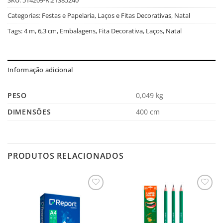
Categorias:
Festas e Papelaria
,
Laços e Fitas Decorativas
,
Natal
Tags:
4 m
,
6,3 cm
,
Embalagens
,
Fita Decorativa
,
Laços
,
Natal
Informação adicional
PESO
0,049 kg
DIMENSÕES
400 cm
PRODUTOS RELACIONADOS
Salvar
Salvar
na
na
Lista
Lista