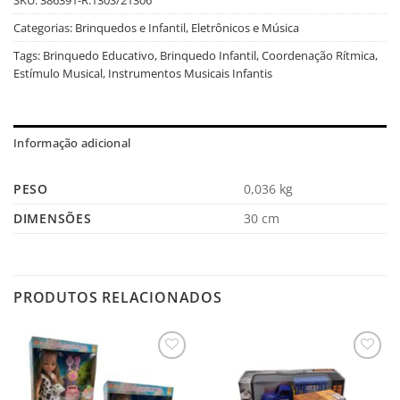
Categorias:
Brinquedos e Infantil
,
Eletrônicos e Música
Tags:
Brinquedo Educativo
,
Brinquedo Infantil
,
Coordenação Rítmica
,
Estímulo Musical
,
Instrumentos Musicais Infantis
Informação adicional
PESO
0,036 kg
DIMENSÕES
30 cm
PRODUTOS RELACIONADOS
Salvar
Salvar
na
na
Lista
Lista