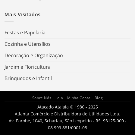
Mais Visitados
Festas e Papelaria
Cozinha e Utensílios
Decoração e Organização
Jardim e Floricultura
Brinquedos e Infantil
Sobre Nós
Loja
Minha Conta
Blog
Atacado Atalaia © 1986 - 2025
Atlanta Comércio e Distribuidora de Utilidades Ltda.
Av. Parobé, 1040, Scharlau, São Leopoldo - RS, 93125-000 -
08.999.881/0001-08