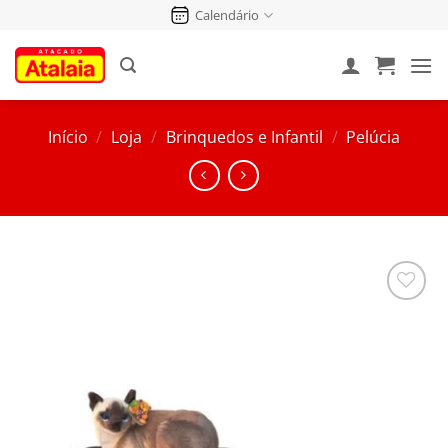
Pular
Calendário
para
o
conteúdo
Início
/
Loja
/
Brinquedos e Infantil
/
Pelúcia
Salvar
na
Lista