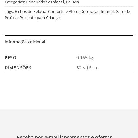
Categorias:
Brinquedos e Infantil
,
Pelúcia
Tags:
Bichos de Pelúcia
,
Conforto e Afeto
,
Decoração Infantil
,
Gato de
Pelúcia
,
Presente para Crianças
Informação adicional
PESO
0,165 kg
DIMENSÕES
30 × 16 cm
Receba por e-mail lançamentos e ofertas