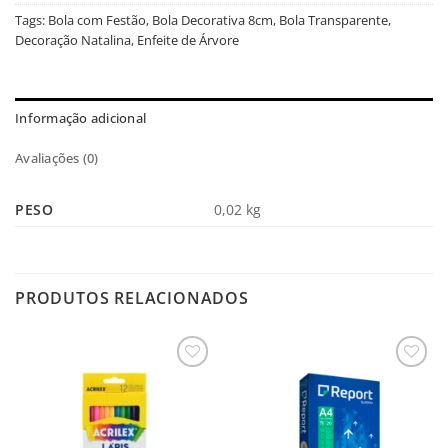
Tags:
Bola com Festão
,
Bola Decorativa 8cm
,
Bola Transparente
,
Decoração Natalina
,
Enfeite de Árvore
Informação adicional
Avaliações (0)
PESO
0,02 kg
PRODUTOS RELACIONADOS
Salvar
Salvar
na
na
Lista
Lista