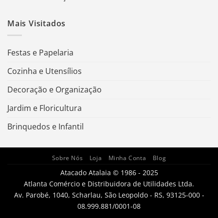
Mais Visitados
Festas e Papelaria
Cozinha e Utensílios
Decoração e Organização
Jardim e Floricultura
Brinquedos e Infantil
Sobre Nós
Loja
Minha Conta
Blog
Atacado Atalaia © 1986 - 2025
Atlanta Comércio e Distribuidora de Utilidades Ltda.
Av. Parobé, 1040, Scharlau, São Leopoldo - RS, 93125-000 -
08.999.881/0001-08