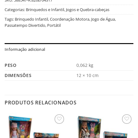
Categorias:
Brinquedos e Infantil
,
Jogos e Quebra-cabeças
Tags:
Brinquedo Infantil
,
Coordenação Motora
,
Jogo de Água
,
Passatempo Divertido
,
Portátil
Informação adicional
PESO
0,062 kg
DIMENSÕES
12 × 10 cm
PRODUTOS RELACIONADOS
Salvar
Salvar
na
na
Lista
Lista