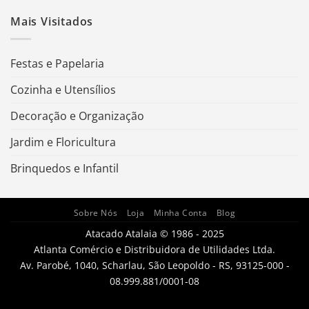
Mais Visitados
Festas e Papelaria
Cozinha e Utensílios
Decoração e Organização
Jardim e Floricultura
Brinquedos e Infantil
Sobre Nós
Loja
Minha Conta
Blog
Atacado Atalaia © 1986 - 2025
Atlanta Comércio e Distribuidora de Utilidades Ltda.
Av. Parobé, 1040, Scharlau, São Leopoldo - RS, 93125-000 -
08.999.881/0001-08