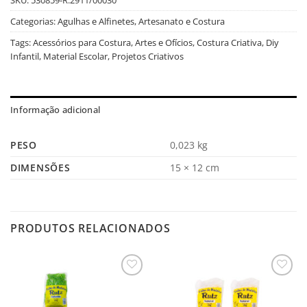
Categorias:
Agulhas e Alfinetes
,
Artesanato e Costura
Tags:
Acessórios para Costura
,
Artes e Ofícios
,
Costura Criativa
,
Diy
Infantil
,
Material Escolar
,
Projetos Criativos
Informação adicional
PESO
0,023 kg
DIMENSÕES
15 × 12 cm
PRODUTOS RELACIONADOS
Salvar
Salvar
na
na
Lista
Lista