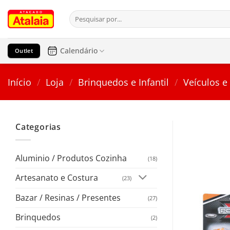
Pular
Pesquisar
para
por:
o
conteúdo
Calendário
Outlet
Início
/
Loja
/
Brinquedos e Infantil
/
Veículos e
Categorias
Aluminio / Produtos Cozinha
(18)
Artesanato e Costura
(23)
Bazar / Resinas / Presentes
(27)
Brinquedos
(2)