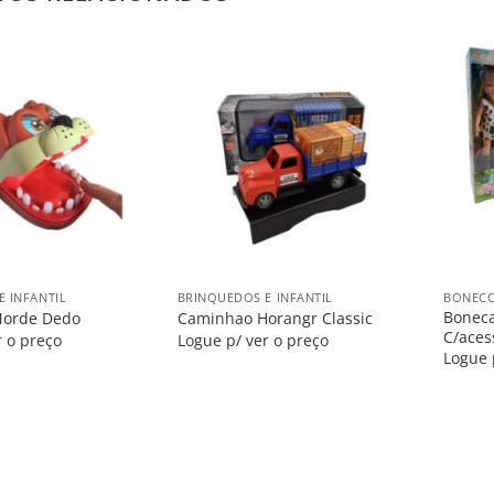
Salvar
Salvar
na
na
Lista
Lista
+
+
 INFANTIL
BRINQUEDOS E INFANTIL
BONECO
Boneca
Morde Dedo
Caminhao Horangr Classic
C/aces
r o preço
Logue p/ ver o preço
Logue 