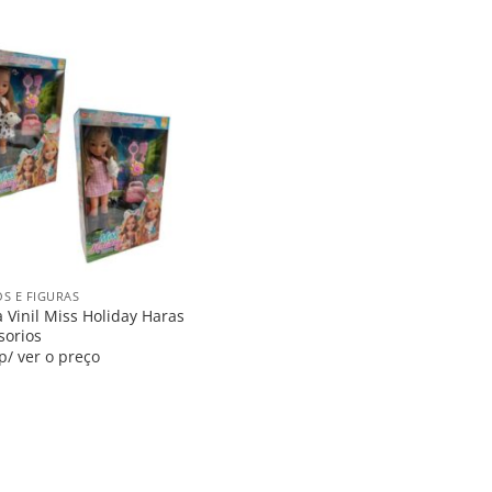
Salvar
na
Lista
S E FIGURAS
 Vinil Miss Holiday Haras
sorios
p/ ver o preço