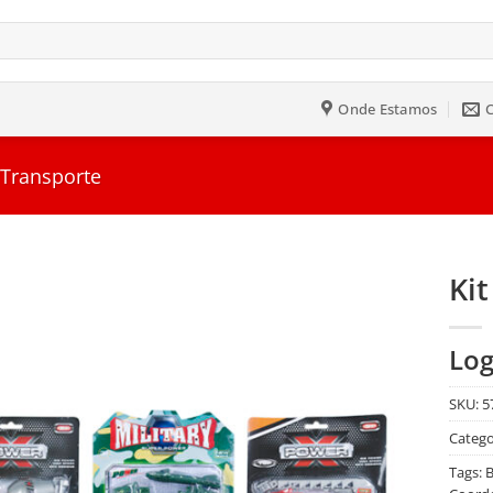
Onde Estamos
 Transporte
Ki
Salvar
Log
na
Lista
SKU:
5
Catego
Tags:
B