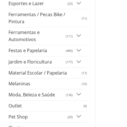
Esportes e Lazer
(25)
Ferramentas / Pecas Bike /
(11)
Pintura
Ferramentas e
(111)
Automotivos
Festas e Papelaria
(480)
Jardim e Floricultura
(177)
Material Escolar / Papelaria
(17)
Melaninas
(10)
Moda, Beleza e Saúde
(136)
Outlet
(9)
Pet Shop
(20)