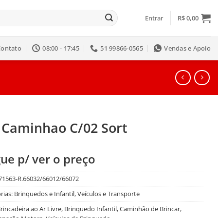
Entrar
R$
0,00
Contato
08:00 - 17:45
51 99866-0565
Vendas e Apoio
t Caminhao C/02 Sort
ue p/ ver o preço
71563-R.66032/66012/66072
rias:
Brinquedos e Infantil
,
Veículos e Transporte
rincadeira ao Ar Livre
,
Brinquedo Infantil
,
Caminhão de Brincar
,