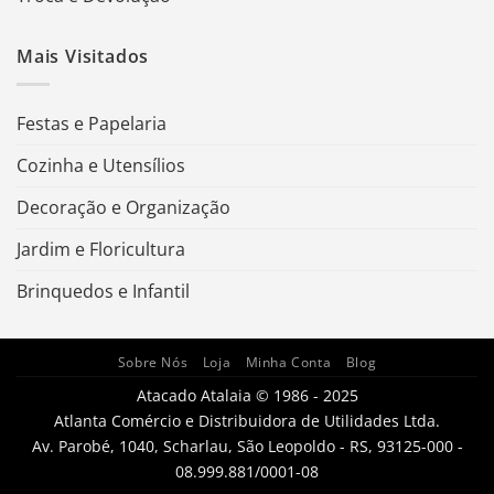
Mais Visitados
Festas e Papelaria
Cozinha e Utensílios
Decoração e Organização
Jardim e Floricultura
Brinquedos e Infantil
Sobre Nós
Loja
Minha Conta
Blog
Atacado Atalaia © 1986 - 2025
Atlanta Comércio e Distribuidora de Utilidades Ltda.
Av. Parobé, 1040, Scharlau, São Leopoldo - RS, 93125-000 -
08.999.881/0001-08