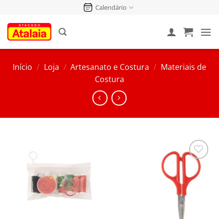
Pular
Calendário
para
o
conteúdo
Início
/
Loja
/
Artesanato e Costura
/
Materiais de
Costura
Salvar
na
Lista