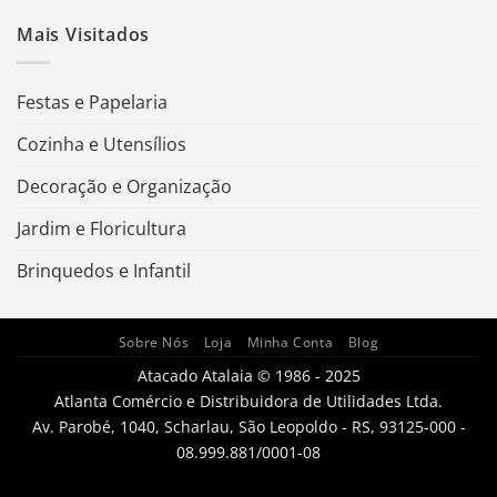
Mais Visitados
Festas e Papelaria
Cozinha e Utensílios
Decoração e Organização
Jardim e Floricultura
Brinquedos e Infantil
Sobre Nós
Loja
Minha Conta
Blog
Atacado Atalaia © 1986 - 2025
Atlanta Comércio e Distribuidora de Utilidades Ltda.
Av. Parobé, 1040, Scharlau, São Leopoldo - RS, 93125-000 -
08.999.881/0001-08