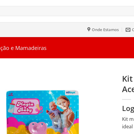
Onde Estamos
ção e Mamadeiras
Ki
Ac
Salvar
na
Lista
Log
Kit m
ideal