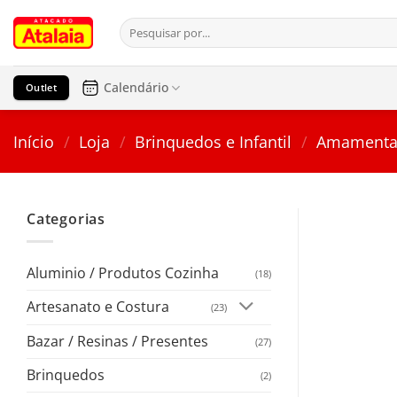
Pular
Pesquisar
para
por:
o
conteúdo
Calendário
Outlet
Início
/
Loja
/
Brinquedos e Infantil
/
Amamenta
Categorias
Aluminio / Produtos Cozinha
(18)
Artesanato e Costura
(23)
Bazar / Resinas / Presentes
(27)
Brinquedos
(2)