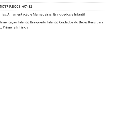
50787-R.BQ081/97432
rias:
Amamentação e Mamadeiras
,
Brinquedos e Infantil
limentação Infantil
,
Brinquedo Infantil
,
Cuidados do Bebê
,
Itens para
o
,
Primeira Infância