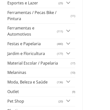
Esportes e Lazer
(25)
Ferramentas / Pecas Bike /
(11)
Pintura
Ferramentas e
(111)
Automotivos
Festas e Papelaria
(480)
Jardim e Floricultura
(177)
Material Escolar / Papelaria
(17)
Melaninas
(10)
Moda, Beleza e Saúde
(136)
Outlet
(9)
Pet Shop
(20)