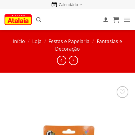
Pular
Calendário
para
o
conteúdo
Início
/
Loja
/
Festas e Papelaria
/
Fantasias e
Decoração
Salvar
na
Lista