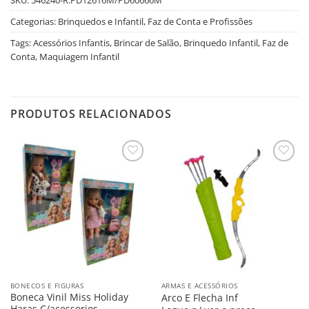
Categorias:
Brinquedos e Infantil
,
Faz de Conta e Profissões
Tags:
Acessórios Infantis
,
Brincar de Salão
,
Brinquedo Infantil
,
Faz de
Conta
,
Maquiagem Infantil
PRODUTOS RELACIONADOS
Salvar
Salvar
na
na
Lista
Lista
BONECOS E FIGURAS
ARMAS E ACESSÓRIOS
Boneca Vinil Miss Holiday
Arco E Flecha Inf
Haras C/acessorios