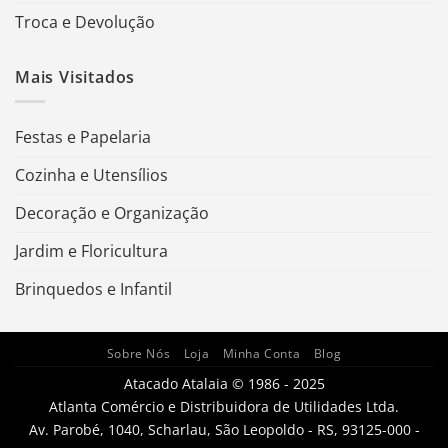
Troca e Devolução
Mais Visitados
Festas e Papelaria
Cozinha e Utensílios
Decoração e Organização
Jardim e Floricultura
Brinquedos e Infantil
Sobre Nós
Loja
Minha Conta
Blog
Atacado Atalaia © 1986 - 2025
Atlanta Comércio e Distribuidora de Utilidades Ltda.
Av. Parobé, 1040, Scharlau, São Leopoldo - RS, 93125-000 -