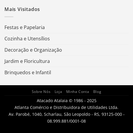
Mais Visitados
Festas e Papelaria
Cozinha e Utensílios
Decoração e Organização
Jardim e Floricultura
Brinquedos e Infantil
Sobre Nós
Loja
Minha Conta
Blog
Atacado Atalaia © 1986 - 2025
Atlanta Comércio e Distribuidora de Utilidades Ltda.
Av. Parobé, 1040, Scharlau, São Leopoldo - RS, 93125-000 -
08.999.881/0001-08