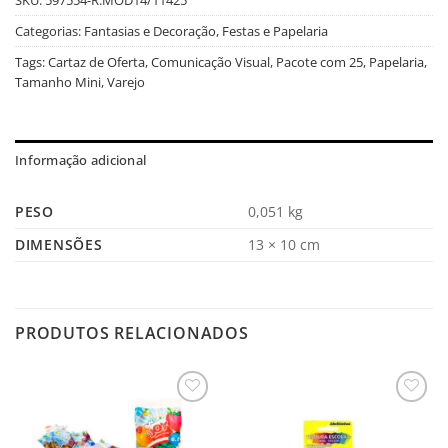
Categorias:
Fantasias e Decoração
,
Festas e Papelaria
Tags:
Cartaz de Oferta
,
Comunicação Visual
,
Pacote com 25
,
Papelaria
,
Tamanho Mini
,
Varejo
Informação adicional
PESO
0,051 kg
DIMENSÕES
13 × 10 cm
PRODUTOS RELACIONADOS
Salvar
Salvar
na
na
Lista
Lista