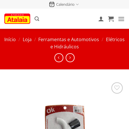
Pular
Calendário
para
o
conteúdo
Início
/
Loja
/
Ferramentas e Automotivos
/
Elétricos
e Hidráulicos
Salvar
na
Lista