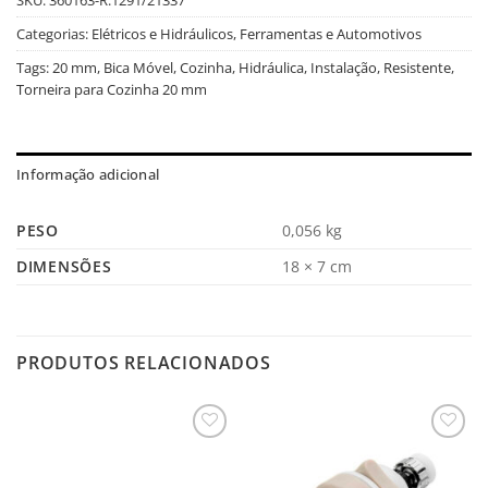
Categorias:
Elétricos e Hidráulicos
,
Ferramentas e Automotivos
Tags:
20 mm
,
Bica Móvel
,
Cozinha
,
Hidráulica
,
Instalação
,
Resistente
,
Torneira para Cozinha 20 mm
Informação adicional
PESO
0,056 kg
DIMENSÕES
18 × 7 cm
PRODUTOS RELACIONADOS
Salvar
Salvar
na
na
Lista
Lista