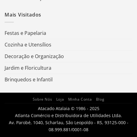
Mais Visitados
Festas e Papelaria
Cozinha e Utensílios
Decoração e Organização
Jardim e Floricultura
Brinquedos e Infantil
Sobre Nós
Loja
Minha Conta
Blog
Atacado Atalaia © 1986 - 2025
Atlanta Comércio e Distribuidora de Utilidades Ltda.
Av. Parobé, 1040, Scharlau, São Leopoldo - RS, 93125-000 -
08.999.881/0001-08