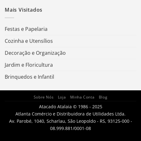
Mais Visitados
Festas e Papelaria
Cozinha e Utensílios
Decoração e Organização
Jardim e Floricultura
Brinquedos e Infantil
Sobre Nós
Loja
Minha Conta
Blog
Atacado Atalaia © 1986 - 2025
Atlanta Comércio e Distribuidora de Utilidades Ltda.
Av. Parobé, 1040, Scharlau, São Leopoldo - RS, 93125-000 -
08.999.881/0001-08