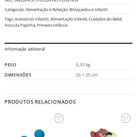
Categorias:
Alimentação e Refeição
,
Brinquedos e Infantil
Tags:
Acessórios Infantis
,
Alimentação Infantil
,
Cuidados do Bebê
,
Hora da Papinha
,
Primeira Infância
Informação adicional
PESO
0,33 kg
DIMENSÕES
26 × 25 cm
PRODUTOS RELACIONADOS
Salvar
Salvar
na
na
Lista
Lista