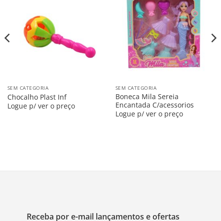
Salvar
Salvar
na
na
Lista
Lista
SEM CATEGORIA
SEM CATEGORIA
Boneca Mila Sereia
Chocalho Plast Inf
Encantada C/acessorios
Logue p/ ver o preço
Logue p/ ver o preço
Receba por e-mail lançamentos e ofertas