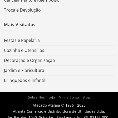
Troca e Devolução
Mais Visitados
Festas e Papelaria
Cozinha e Utensílios
Decoração e Organização
Jardim e Floricultura
Brinquedos e Infantil
Sobre Nós
Loja
Minha Conta
Blog
Atacado Atalaia © 1986 - 2025
Atlanta Comércio e Distribuidora de Utilidades Ltda.
Av. Parobé, 1040, Scharlau, São Leopoldo - RS, 93125-000 -