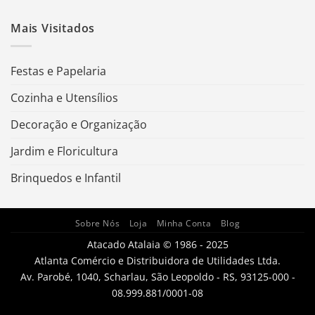
Mais Visitados
Festas e Papelaria
Cozinha e Utensílios
Decoração e Organização
Jardim e Floricultura
Brinquedos e Infantil
Sobre Nós
Loja
Minha Conta
Blog
Atacado Atalaia © 1986 - 2025
Atlanta Comércio e Distribuidora de Utilidades Ltda.
Av. Parobé, 1040, Scharlau, São Leopoldo - RS, 93125-000 -
08.999.881/0001-08