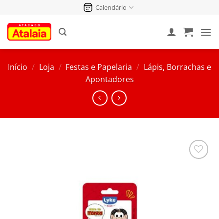
Pular
Calendário
para
o
conteúdo
Início
/
Loja
/
Festas e Papelaria
/
Lápis, Borrachas e
Apontadores
Salvar
na
Lista